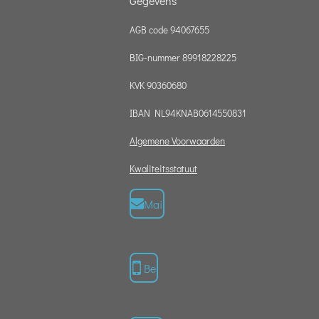
Gegevens
AGB code 94067655
BIG-nummer 89918228225
KVK 90360680
IBAN NL94KNAB0614550831
Algemene Voorwaarden
Kwaliteitsstatuut
Mail
Bel