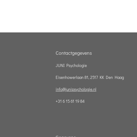
Contactgegevens
JUNI Psychologie
Eisenhowerlaan 81, 2517 KK Den Haag
info@junipsychologie.nl
+31 6 15 61 19 84