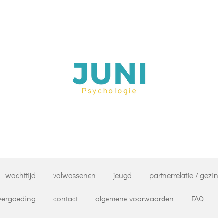
wachttijd
volwassenen
jeugd
partnerrelatie / gezi
 vergoeding
contact
algemene voorwaarden
FAQ