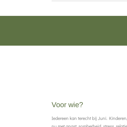
Voor wie?
Iedereen kan terecht bij Juni. Kindere
nu met angst, somberheid, stress, relati