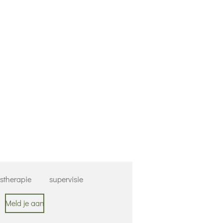
nstherapie
supervisie
Meld je aan